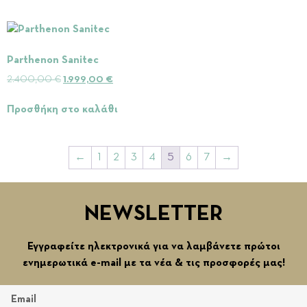
Parthenon Sanitec
2.400,00
€
1.999,00
€
Προσθήκη στο καλάθι
←
1
2
3
4
5
6
7
→
NEWSLETTER
Εγγραφείτε ηλεκτρονικά για να λαμβάνετε πρώτοι
ενημερωτικά e-mail με τα νέα & τις προσφορές μας!