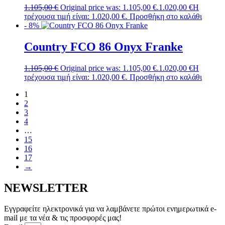
1.105,00
€
Original price was: 1.105,00 €.
1.020,00
€
Η
τρέχουσα τιμή είναι: 1.020,00 €.
Προσθήκη στο καλάθι
- 8%
Country FCO 86 Onyx Franke
1.105,00
€
Original price was: 1.105,00 €.
1.020,00
€
Η
τρέχουσα τιμή είναι: 1.020,00 €.
Προσθήκη στο καλάθι
1
2
3
4
…
15
16
17
→
NEWSLETTER
Εγγραφείτε ηλεκτρονικά για να λαμβάνετε πρώτοι ενημερωτικά e-
mail με τα νέα & τις προσφορές μας!