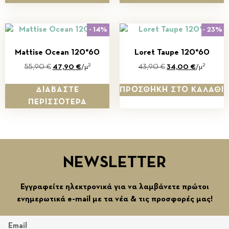
- 14%
- 23%
Mattise Ocean 120*60
Loret Taupe 120*60
2
2
55,90
€
47,90
€
/μ
43,90
€
34,00
€
/μ
ΔΙΑΒΆΣΤΕ
ΠΡΟΣΘΉΚΗ ΣΤΟ ΚΑΛΆΘΙ
ΠΕΡΙΣΣΌΤΕΡΑ
NEWSLETTER
Εγγραφείτε ηλεκτρονικά για να λαμβάνετε πρώτοι
ενημερωτικά e-mail με τα νέα & τις προσφορές μας!