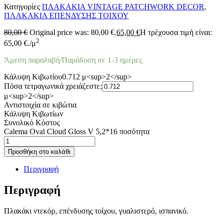
Κατηγορίες
ΠΛΑΚΑΚΙΑ VINTAGE PATCHWORK DECOR
,
ΠΛΑΚΑΚΙΑ ΕΠΕΝΔΥΣΗΣ ΤΟΙΧΟΥ
80,00
€
Original price was: 80,00 €.
65,00
€
Η τρέχουσα τιμή είναι:
2
65,00 €.
/μ
Άμεση παραλαβή/Παράδοση σε 1-3 ημέρες
Κάλυψη Κιβωτίου
0.712 μ<sup>2</sup>
Πόσα τετραγωνικά χρειάζεστε;
μ<sup>2</sup>
Αντιστοιχία σε κιβώτια
Κάλυψη Κιβωτίων
Συνολικό Κόστος
Calema Oval Cloud Gloss V 5,2*16 ποσότητα
Προσθήκη στο καλάθι
Περιγραφή
Περιγραφή
Πλακάκι ντεκόρ, επένδυσης τοίχου, γυαλιστερό, ισπανικό.