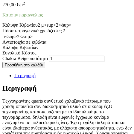
2
270,00
€
/μ
Κατόπιν παραγγελίας
Κάλυψη Κιβωτίου
2 μ<sup>2</sup>
Πόσα τετραγωνικά χρειάζεστε;
μ<sup>2</sup>
Αντιστοιχία σε κιβώτια
Κάλυψη Κιβωτίων
Συνολικό Κόστος
Chakra Beige ποσότητα
Προσθήκη στο καλάθι
Περιγραφή
Περιγραφή
Tεχνογρανίτης quarts συνθετικό χαλαζιακό πέτρωμα που
χρησιμοποιείται σαν διακοσμητικό υλικό σε οικοδομές.Ο
τεχνογρανίτης κατασκευάζεται με τα ίδια υλικά με το
τεχνομάρμαρο, δηλαδή είναι εμφανές έγχρωμο κονίαμα
ενισχυμένο με πολυεστερικές ίνες. Έχει μεγάλη σκληρότητα και
είναι ιδιαίτερα ανθεκτικός, με ελάχιστη απορροφητικότητα, ενώ δεν
χρειάζεται την συντήρηση ενός φυσικού υλικού. Χρησιμοποιείται