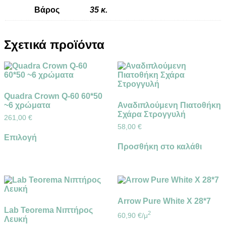
Βάρος
35 κ.
Σχετικά προϊόντα
Quadra Crown Q-60 60*50
~6 χρώματα
Αναδιπλούμενη Πιατοθήκη
Σχάρα Στρογγυλή
261,00
€
58,00
€
Αυτό
Επιλογή
το
Προσθήκη στο καλάθι
προϊόν
έχει
πολλαπλές
παραλλαγές.
Οι
επιλογές
Arrow Pure White X 28*7
μπορούν
Lab Teorema Νιπτήρος
να
2
60,90
€
/μ
Λευκή
επιλεγούν