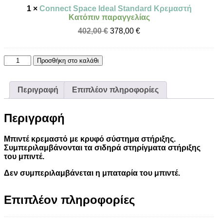
1
×
Connect Space Ideal Standard Κρεμαστή
Κατόπιν παραγγελίας
Original
Η
402,00
€
378,00
€
price
τρέχουσα
was:
τιμή
402,00 €.
είναι:
Connect
Προσθήκη στο καλάθι
378,00 €.
Space
Ideal
Standard
Περιγραφή
Επιπλέον πληροφορίες
Μπιντέ
ποσότητα
Περιγραφή
Μπιντέ κρεμαστό με κρυφό σύστημα στήριξης.
Συμπεριλαμβάνονται τα σιδηρά στηρίγματα στήριξης
του μπιντέ.
Δεν συμπεριλαμβάνεται η μπαταρία του μπιντέ.
Επιπλέον πληροφορίες