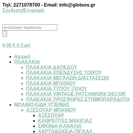
Μετάβαση
Τηλ: 2271078700 - Email: info@glotsos.gr
στο
Σύνδεση/Εγγραφή
περιεχόμενο
Products
search
0,00
€
0
Cart
Αρχική
ΠΛΑΚΑΚΙΑ
ΠΛΑΚΑΚΙΑ ΔΑΠΕΔΟΥ
ΠΛΑΚΑΚΙΑ ΕΠΕΝΔΥΣΗΣ ΤΟΙΧΟΥ
ΠΛΑΚΑΚΙΑ ΜΕΓΑΛΩΝ ΔΙΑΣΤΑΣΕΩΝ
ΠΛΑΚΑΚΙΑ ΜΠΑΝΙΟΥ
ΠΛΑΚΑΚΙΑ ΤΥΠΟΥ ΞΥΛΟΥ
ΠΛΑΚΑΚΙΑ VINTAGE PATCHWORK DECOR
ΠΛΑΚΑΚΙΑ ΠΡΟΣΦΟΡΑΣ ΕΤΟΙΜΟΠΑΡΑΔΟΤΑ
ΜΠΑΝΙΟ-ΕΙΔΗ ΥΓΙΕΙΝΗΣ
ΑΞΕΣΟΥΑΡ ΜΠΑΝΙΟΥ
ΑΞΕΣΟΥΑΡ
ΚΑΘΡΕΠΤΕΣ ΜΑΚΙΓΙΑΖ
ΣΙΦΟΝΙΑ-ΚΑΝΑΛΙΑ
ΧΑΡΤΟΔΟΧΕΙΑ-ΠΙΓΚΑΛ