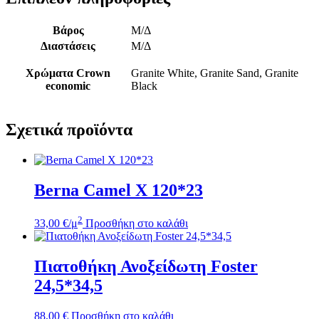
Βάρος
Μ/Δ
Διαστάσεις
Μ/Δ
Χρώματα Crown
Granite White, Granite Sand, Granite
economic
Black
Σχετικά προϊόντα
Berna Camel X 120*23
2
33,00
€
/μ
Προσθήκη στο καλάθι
Πιατοθήκη Ανοξείδωτη Foster
24,5*34,5
88,00
€
Προσθήκη στο καλάθι