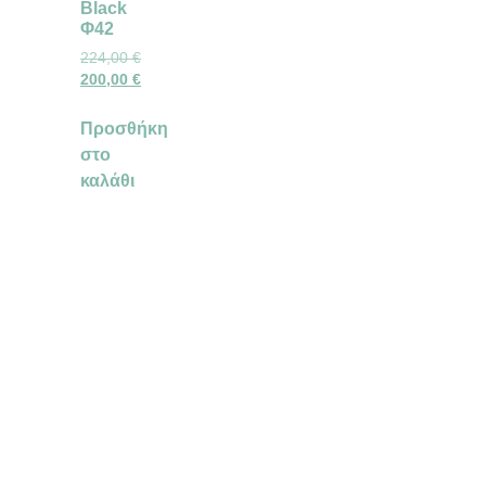
Black
Φ42
224,00
€
200,00
€
Προσθήκη
στο
καλάθι