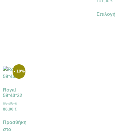
101,00
€
Επιλογή
- 10%
Royal
59*40*22
98,00
€
88,00
€
Προσθήκη
στο