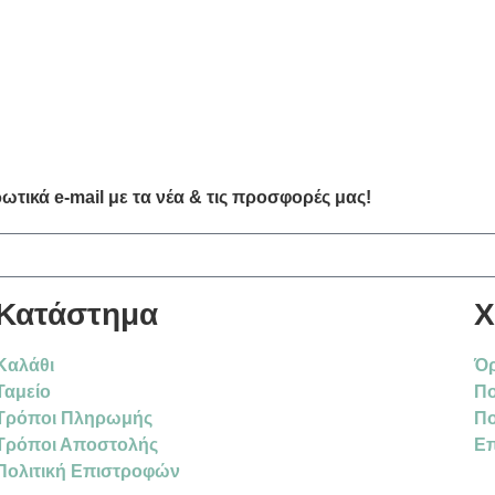
τικά e-mail με τα νέα & τις προσφορές μας!
Κατάστημα
Χ
Καλάθι
Όρ
Ταμείο
Πο
Τρόποι Πληρωμής
Πο
Τρόποι Αποστολής
Επ
Πολιτική Επιστροφών