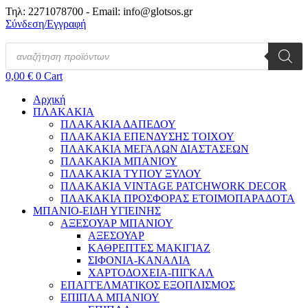
Μετάβαση
Τηλ: 2271078700 - Email: info@glotsos.gr
στο
Σύνδεση/Εγγραφή
περιεχόμενο
Products
search
0,00
€
0
Cart
Αρχική
ΠΛΑΚΑΚΙΑ
ΠΛΑΚΑΚΙΑ ΔΑΠΕΔΟΥ
ΠΛΑΚΑΚΙΑ ΕΠΕΝΔΥΣΗΣ ΤΟΙΧΟΥ
ΠΛΑΚΑΚΙΑ ΜΕΓΑΛΩΝ ΔΙΑΣΤΑΣΕΩΝ
ΠΛΑΚΑΚΙΑ ΜΠΑΝΙΟΥ
ΠΛΑΚΑΚΙΑ ΤΥΠΟΥ ΞΥΛΟΥ
ΠΛΑΚΑΚΙΑ VINTAGE PATCHWORK DECOR
ΠΛΑΚΑΚΙΑ ΠΡΟΣΦΟΡΑΣ ΕΤΟΙΜΟΠΑΡΑΔΟΤΑ
ΜΠΑΝΙΟ-ΕΙΔΗ ΥΓΙΕΙΝΗΣ
ΑΞΕΣΟΥΑΡ ΜΠΑΝΙΟΥ
ΑΞΕΣΟΥΑΡ
ΚΑΘΡΕΠΤΕΣ ΜΑΚΙΓΙΑΖ
ΣΙΦΟΝΙΑ-ΚΑΝΑΛΙΑ
ΧΑΡΤΟΔΟΧΕΙΑ-ΠΙΓΚΑΛ
ΕΠΑΓΓΕΛΜΑΤΙΚΟΣ ΕΞΟΠΛΙΣΜΟΣ
ΕΠΙΠΛΑ ΜΠΑΝΙΟΥ