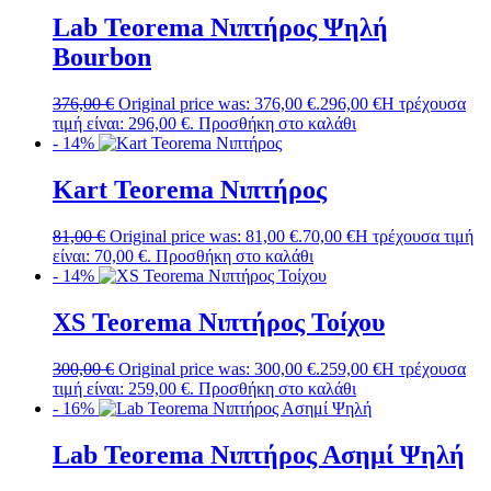
Lab Teorema Νιπτήρος Ψηλή
Bourbon
376,00
€
Original price was: 376,00 €.
296,00
€
Η τρέχουσα
τιμή είναι: 296,00 €.
Προσθήκη στο καλάθι
- 14%
Kart Teorema Νιπτήρος
81,00
€
Original price was: 81,00 €.
70,00
€
Η τρέχουσα τιμή
είναι: 70,00 €.
Προσθήκη στο καλάθι
- 14%
XS Teorema Νιπτήρος Τοίχου
300,00
€
Original price was: 300,00 €.
259,00
€
Η τρέχουσα
τιμή είναι: 259,00 €.
Προσθήκη στο καλάθι
- 16%
Lab Teorema Νιπτήρος Ασημί Ψηλή