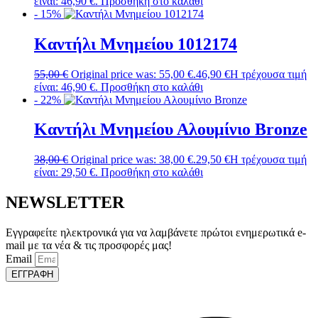
είναι: 46,90 €.
Προσθήκη στο καλάθι
- 15%
Καντήλι Μνημείου 1012174
55,00
€
Original price was: 55,00 €.
46,90
€
Η τρέχουσα τιμή
είναι: 46,90 €.
Προσθήκη στο καλάθι
- 22%
Καντήλι Μνημείου Αλουμίνιο Bronze
38,00
€
Original price was: 38,00 €.
29,50
€
Η τρέχουσα τιμή
είναι: 29,50 €.
Προσθήκη στο καλάθι
NEWSLETTER
Εγγραφείτε ηλεκτρονικά για να λαμβάνετε πρώτοι ενημερωτικά e-
mail με τα νέα & τις προσφορές μας!
Email
ΕΓΓΡΑΦΗ