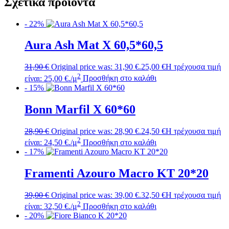
Σχετικά προϊόντα
- 22%
Aura Ash Mat X 60,5*60,5
31,90
€
Original price was: 31,90 €.
25,00
€
Η τρέχουσα τιμή
2
είναι: 25,00 €.
/μ
Προσθήκη στο καλάθι
- 15%
Bonn Marfil X 60*60
28,90
€
Original price was: 28,90 €.
24,50
€
Η τρέχουσα τιμή
2
είναι: 24,50 €.
/μ
Προσθήκη στο καλάθι
- 17%
Framenti Azouro Macro ΚT 20*20
39,00
€
Original price was: 39,00 €.
32,50
€
Η τρέχουσα τιμή
2
είναι: 32,50 €.
/μ
Προσθήκη στο καλάθι
- 20%