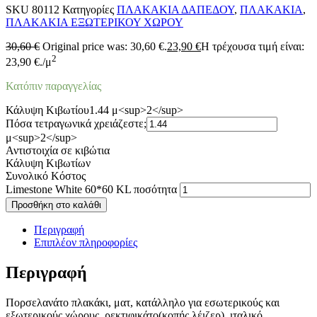
SKU
80112
Κατηγορίες
ΠΛΑΚΑΚΙΑ ΔΑΠΕΔΟΥ
,
ΠΛΑΚΑΚΙΑ
,
ΠΛΑΚΑΚΙΑ ΕΞΩΤΕΡΙΚΟΥ ΧΩΡΟΥ
30,60
€
Original price was: 30,60 €.
23,90
€
Η τρέχουσα τιμή είναι:
2
23,90 €.
/μ
Κατόπιν παραγγελίας
Κάλυψη Κιβωτίου
1.44 μ<sup>2</sup>
Πόσα τετραγωνικά χρειάζεστε;
μ<sup>2</sup>
Αντιστοιχία σε κιβώτια
Κάλυψη Κιβωτίων
Συνολικό Κόστος
Limestone White 60*60 KL ποσότητα
Προσθήκη στο καλάθι
Περιγραφή
Επιπλέον πληροφορίες
Περιγραφή
Πορσελανάτο πλακάκι, ματ, κατάλληλο για εσωτερικούς και
εξωτερικούς χώρους, ρεκτιφικάτο(κοπής λέιζερ), ιταλικό.