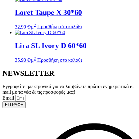
Loret Taupe Χ 30*60
2
32,90
€
/μ
Προσθήκη στο καλάθι
Lira SL Ivory D 60*60
2
35,90
€
/μ
Προσθήκη στο καλάθι
NEWSLETTER
Εγγραφείτε ηλεκτρονικά για να λαμβάνετε πρώτοι ενημερωτικά e-
mail με τα νέα & τις προσφορές μας!
Email
ΕΓΓΡΑΦΗ