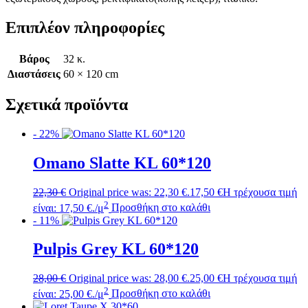
Επιπλέον πληροφορίες
Βάρος
32 κ.
Διαστάσεις
60 × 120 cm
Σχετικά προϊόντα
- 22%
Omano Slatte KL 60*120
22,30
€
Original price was: 22,30 €.
17,50
€
Η τρέχουσα τιμή
2
είναι: 17,50 €.
/μ
Προσθήκη στο καλάθι
- 11%
Pulpis Grey KL 60*120
28,00
€
Original price was: 28,00 €.
25,00
€
Η τρέχουσα τιμή
2
είναι: 25,00 €.
/μ
Προσθήκη στο καλάθι