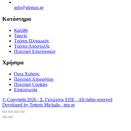
info@glotsos.gr
Κατάστημα
Καλάθι
Ταμείο
Τρόποι Πληρωμής
Τρόποι Αποστολής
Πολιτική Επιστροφών
Χρήσιμα
Όροι Χρήσης
Πολιτική Απορρήτου
Πολιτική Cookies
Επικοινωνία
© Copyright 2026 - Σ. Γκλώτσος ΕΠΕ - All rights reserved
Developed by Tetteris Michalis - ttrp.gr