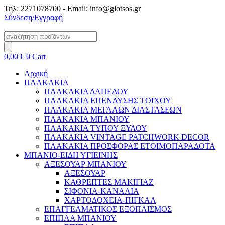
Μετάβαση
Τηλ: 2271078700 - Email: info@glotsos.gr
στο
Σύνδεση/Εγγραφή
περιεχόμενο
Products
search
0,00
€
0
Cart
Αρχική
ΠΛΑΚΑΚΙΑ
ΠΛΑΚΑΚΙΑ ΔΑΠΕΔΟΥ
ΠΛΑΚΑΚΙΑ ΕΠΕΝΔΥΣΗΣ ΤΟΙΧΟΥ
ΠΛΑΚΑΚΙΑ ΜΕΓΑΛΩΝ ΔΙΑΣΤΑΣΕΩΝ
ΠΛΑΚΑΚΙΑ ΜΠΑΝΙΟΥ
ΠΛΑΚΑΚΙΑ ΤΥΠΟΥ ΞΥΛΟΥ
ΠΛΑΚΑΚΙΑ VINTAGE PATCHWORK DECOR
ΠΛΑΚΑΚΙΑ ΠΡΟΣΦΟΡΑΣ ΕΤΟΙΜΟΠΑΡΑΔΟΤΑ
ΜΠΑΝΙΟ-ΕΙΔΗ ΥΓΙΕΙΝΗΣ
ΑΞΕΣΟΥΑΡ ΜΠΑΝΙΟΥ
ΑΞΕΣΟΥΑΡ
ΚΑΘΡΕΠΤΕΣ ΜΑΚΙΓΙΑΖ
ΣΙΦΟΝΙΑ-ΚΑΝΑΛΙΑ
ΧΑΡΤΟΔΟΧΕΙΑ-ΠΙΓΚΑΛ
ΕΠΑΓΓΕΛΜΑΤΙΚΟΣ ΕΞΟΠΛΙΣΜΟΣ
ΕΠΙΠΛΑ ΜΠΑΝΙΟΥ