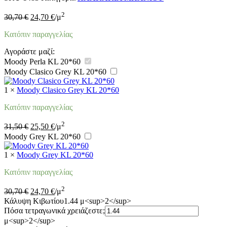
Original
Η
2
30,70
€
24,70
€
/μ
price
τρέχουσα
was:
τιμή
Κατόπιν παραγγελίας
30,70 €.
είναι:
24,70 €.
Αγοράστε μαζί:
Moody Perla KL 20*60
Moody Clasico Grey KL 20*60
1
×
Moody Clasico Grey KL 20*60
Κατόπιν παραγγελίας
Original
Η
2
31,50
€
25,50
€
/μ
price
τρέχουσα
Moody Grey KL 20*60
was:
τιμή
31,50 €.
είναι:
1
×
Moody Grey KL 20*60
25,50 €.
Κατόπιν παραγγελίας
Original
Η
2
30,70
€
24,70
€
/μ
price
τρέχουσα
Κάλυψη Κιβωτίου
1.44 μ<sup>2</sup>
was:
τιμή
Πόσα τετραγωνικά χρειάζεστε;
30,70 €.
είναι:
μ<sup>2</sup>
24,70 €.