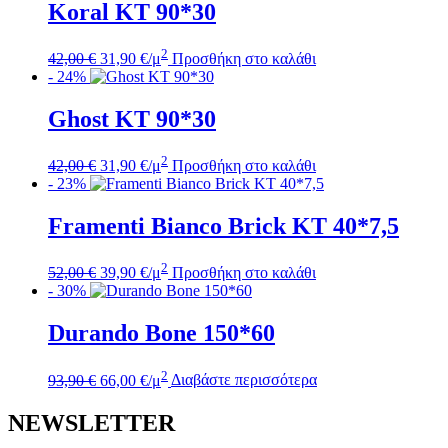
Koral KT 90*30
Original
Η
2
42,00
€
31,90
€
/μ
Προσθήκη στο καλάθι
price
τρέχουσα
- 24%
was:
τιμή
42,00 €.
είναι:
Ghost KT 90*30
31,90 €.
Original
Η
2
42,00
€
31,90
€
/μ
Προσθήκη στο καλάθι
price
τρέχουσα
- 23%
was:
τιμή
42,00 €.
είναι:
Framenti Bianco Brick KT 40*7,5
31,90 €.
Original
Η
2
52,00
€
39,90
€
/μ
Προσθήκη στο καλάθι
price
τρέχουσα
- 30%
was:
τιμή
52,00 €.
είναι:
Durando Bone 150*60
39,90 €.
Original
Η
2
93,90
€
66,00
€
/μ
Διαβάστε περισσότερα
price
τρέχουσα
was:
τιμή
NEWSLETTER
93,90 €.
είναι:
66,00 €.