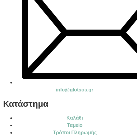
info@glotsos.gr
Κατάστημα
Καλάθι
Ταμείο
Τρόποι Πληρωμής