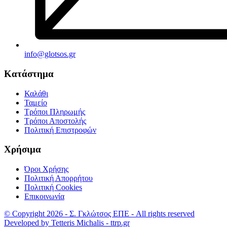
info@glotsos.gr
Κατάστημα
Καλάθι
Ταμείο
Τρόποι Πληρωμής
Τρόποι Αποστολής
Πολιτική Επιστροφών
Χρήσιμα
Όροι Χρήσης
Πολιτική Απορρήτου
Πολιτική Cookies
Επικοινωνία
© Copyright 2026 - Σ. Γκλώτσος ΕΠΕ - All rights reserved
Developed by Tetteris Michalis - ttrp.gr