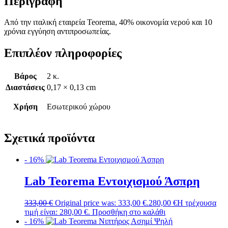
Περιγραφή
Από την ιταλική εταιρεία Teorema, 40% οικονομία νερού και 10
χρόνια εγγύηση αντιπροσωπείας.
Επιπλέον πληροφορίες
Βάρος
2 κ.
Διαστάσεις
0,17 × 0,13 cm
Χρήση
Εσωτερικού χώρου
Σχετικά προϊόντα
- 16%
Lab Teorema Εντοιχισμού Άσπρη
333,00
€
Original price was: 333,00 €.
280,00
€
Η τρέχουσα
τιμή είναι: 280,00 €.
Προσθήκη στο καλάθι
- 16%