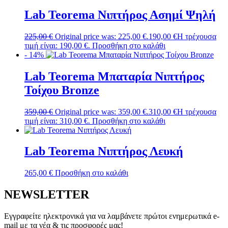
Lab Teorema Νιπτήρος Ασημί Ψηλή
225,00
€
Original price was: 225,00 €.
190,00
€
Η τρέχουσα
τιμή είναι: 190,00 €.
Προσθήκη στο καλάθι
- 14%
Lab Teorema Μπαταρία Νιπτήρος
Τοίχου Bronze
359,00
€
Original price was: 359,00 €.
310,00
€
Η τρέχουσα
τιμή είναι: 310,00 €.
Προσθήκη στο καλάθι
Lab Teorema Νιπτήρος Λευκή
265,00
€
Προσθήκη στο καλάθι
NEWSLETTER
Εγγραφείτε ηλεκτρονικά για να λαμβάνετε πρώτοι ενημερωτικά e-
mail με τα νέα & τις προσφορές μας!