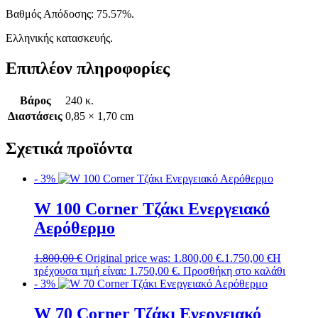
Bαθμός Απόδοσης: 75.57%.
Ελληνικής κατασκευής.
Επιπλέον πληροφορίες
Βάρος
240 κ.
Διαστάσεις
0,85 × 1,70 cm
Σχετικά προϊόντα
- 3%
W 100 Corner Τζάκι Ενεργειακό
Αερόθερμο
1.800,00
€
Original price was: 1.800,00 €.
1.750,00
€
Η
τρέχουσα τιμή είναι: 1.750,00 €.
Προσθήκη στο καλάθι
- 3%
W 70 Corner Τζάκι Ενεργειακό