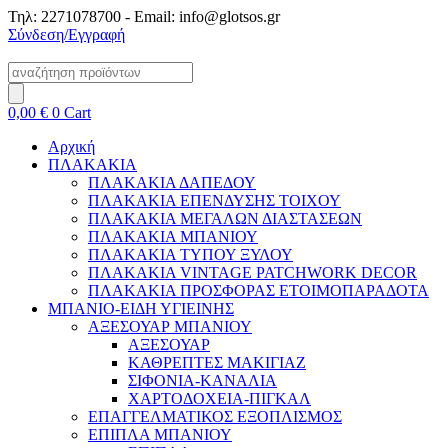
Μετάβαση
Τηλ: 2271078700 - Email: info@glotsos.gr
στο
Σύνδεση/Εγγραφή
περιεχόμενο
Products
search
0,00
€
0
Cart
Αρχική
ΠΛΑΚΑΚΙΑ
ΠΛΑΚΑΚΙΑ ΔΑΠΕΔΟΥ
ΠΛΑΚΑΚΙΑ ΕΠΕΝΔΥΣΗΣ ΤΟΙΧΟΥ
ΠΛΑΚΑΚΙΑ ΜΕΓΑΛΩΝ ΔΙΑΣΤΑΣΕΩΝ
ΠΛΑΚΑΚΙΑ ΜΠΑΝΙΟΥ
ΠΛΑΚΑΚΙΑ ΤΥΠΟΥ ΞΥΛΟΥ
ΠΛΑΚΑΚΙΑ VINTAGE PATCHWORK DECOR
ΠΛΑΚΑΚΙΑ ΠΡΟΣΦΟΡΑΣ ΕΤΟΙΜΟΠΑΡΑΔΟΤΑ
ΜΠΑΝΙΟ-ΕΙΔΗ ΥΓΙΕΙΝΗΣ
ΑΞΕΣΟΥΑΡ ΜΠΑΝΙΟΥ
ΑΞΕΣΟΥΑΡ
ΚΑΘΡΕΠΤΕΣ ΜΑΚΙΓΙΑΖ
ΣΙΦΟΝΙΑ-ΚΑΝΑΛΙΑ
ΧΑΡΤΟΔΟΧΕΙΑ-ΠΙΓΚΑΛ
ΕΠΑΓΓΕΛΜΑΤΙΚΟΣ ΕΞΟΠΛΙΣΜΟΣ
ΕΠΙΠΛΑ ΜΠΑΝΙΟΥ