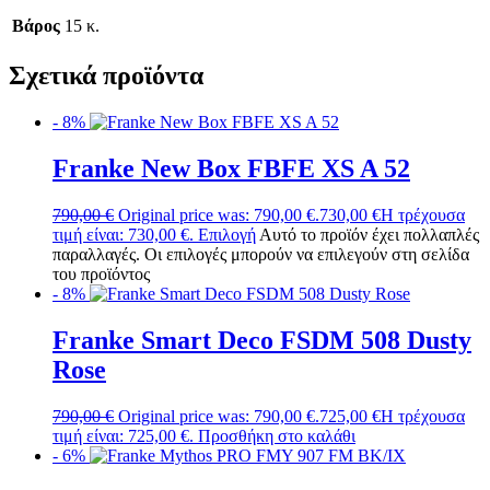
Βάρος
15 κ.
Σχετικά προϊόντα
- 8%
Franke New Box FBFE XS A 52
790,00
€
Original price was: 790,00 €.
730,00
€
Η τρέχουσα
τιμή είναι: 730,00 €.
Επιλογή
Αυτό το προϊόν έχει πολλαπλές
παραλλαγές. Οι επιλογές μπορούν να επιλεγούν στη σελίδα
του προϊόντος
- 8%
Franke Smart Deco FSDM 508 Dusty
Rose
790,00
€
Original price was: 790,00 €.
725,00
€
Η τρέχουσα
τιμή είναι: 725,00 €.
Προσθήκη στο καλάθι
- 6%