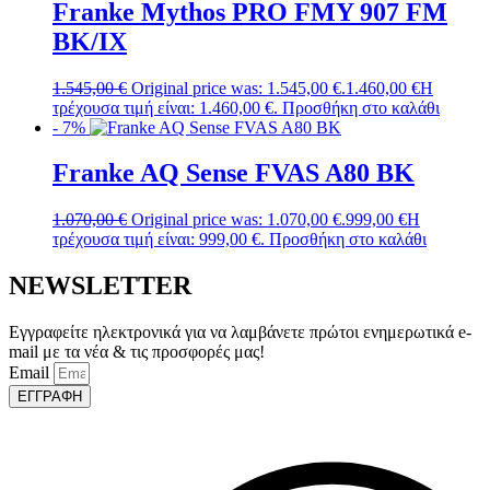
Franke Mythos PRO FMY 907 FM
BK/IX
1.545,00
€
Original price was: 1.545,00 €.
1.460,00
€
Η
τρέχουσα τιμή είναι: 1.460,00 €.
Προσθήκη στο καλάθι
- 7%
Franke AQ Sense FVAS A80 BK
1.070,00
€
Original price was: 1.070,00 €.
999,00
€
Η
τρέχουσα τιμή είναι: 999,00 €.
Προσθήκη στο καλάθι
NEWSLETTER
Εγγραφείτε ηλεκτρονικά για να λαμβάνετε πρώτοι ενημερωτικά e-
mail με τα νέα & τις προσφορές μας!
Email
ΕΓΓΡΑΦΗ