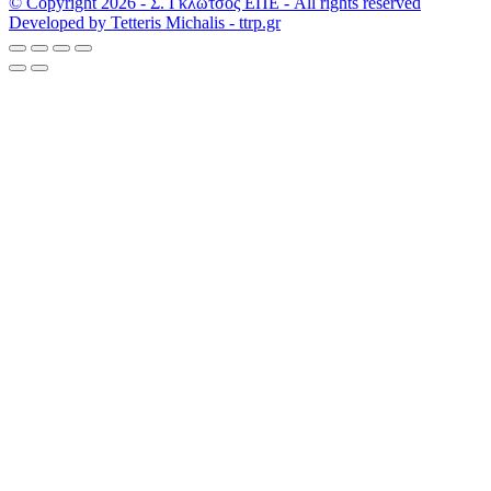
© Copyright 2026 - Σ. Γκλώτσος ΕΠΕ - All rights reserved
Developed by Tetteris Michalis - ttrp.gr