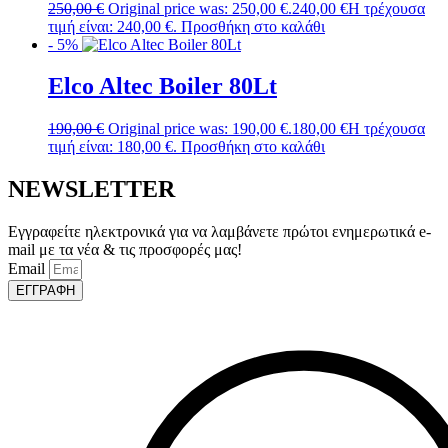
250,00
€
Original price was: 250,00 €.
240,00
€
Η τρέχουσα
τιμή είναι: 240,00 €.
Προσθήκη στο καλάθι
- 5%
Elco Altec Boiler 80Lt
190,00
€
Original price was: 190,00 €.
180,00
€
Η τρέχουσα
τιμή είναι: 180,00 €.
Προσθήκη στο καλάθι
NEWSLETTER
Εγγραφείτε ηλεκτρονικά για να λαμβάνετε πρώτοι ενημερωτικά e-
mail με τα νέα & τις προσφορές μας!
Email
ΕΓΓΡΑΦΗ