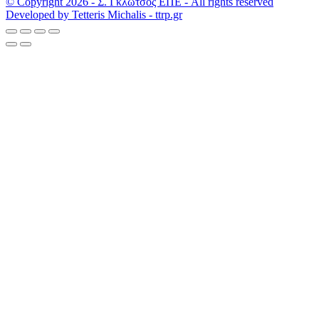
© Copyright 2026 - Σ. Γκλώτσος ΕΠΕ - All rights reserved
Developed by Tetteris Michalis - ttrp.gr