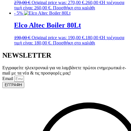
270,00
€
Original price was: 270,00 €.
260,00
€
Η τρέχουσα
τιμή είναι: 260,00 €.
Προσθήκη στο καλάθι
- 5%
Elco Altec Boiler 80Lt
190,00
€
Original price was: 190,00 €.
180,00
€
Η τρέχουσα
τιμή είναι: 180,00 €.
Προσθήκη στο καλάθι
NEWSLETTER
Εγγραφείτε ηλεκτρονικά για να λαμβάνετε πρώτοι ενημερωτικά e-
mail με τα νέα & τις προσφορές μας!
Email
ΕΓΓΡΑΦΗ