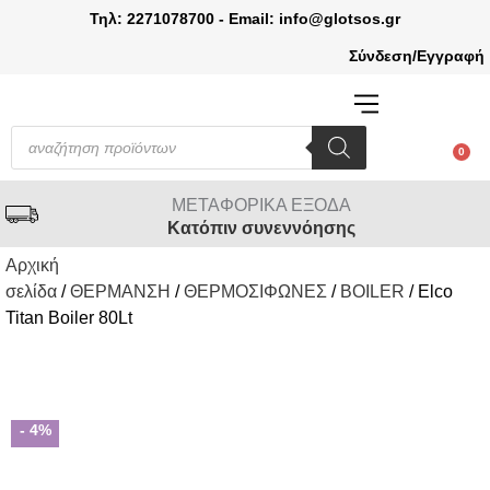
Τηλ: 2271078700 - Email: info@glotsos.gr
Σύνδεση/Εγγραφή
ΠΡΟΙΟΝΤΑ ΕΞΩΤΕΡΙΚΟΥ ΧΩΡΟΥ
0
ΜΕΤΑΦΟΡΙΚΑ ΕΞΟΔΑ
Κατόπιν συνεννόησης
Αρχική
σελίδα
/
ΘΕΡΜΑΝΣΗ
/
ΘΕΡΜΟΣΙΦΩΝΕΣ
/
BOILER
/ Elco
Titan Boiler 80Lt
- 4%